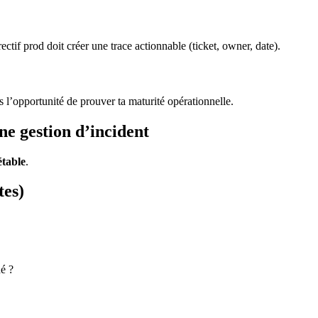
rectif prod doit créer une trace actionnable (ticket, owner, date).
s l’opportunité de prouver ta maturité opérationnelle.
e gestion d’incident
étable
.
tes)
dé ?