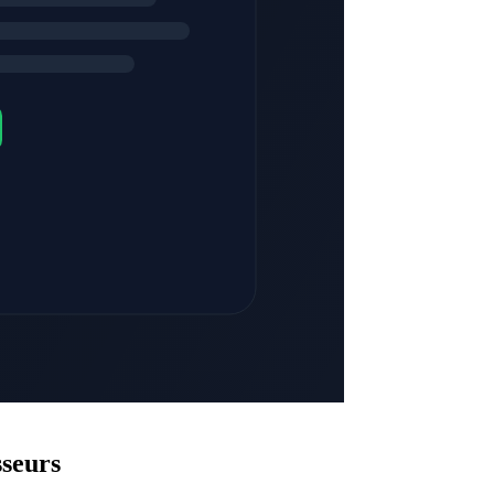
ocials
inkedIn
GitHub
EN
sseurs