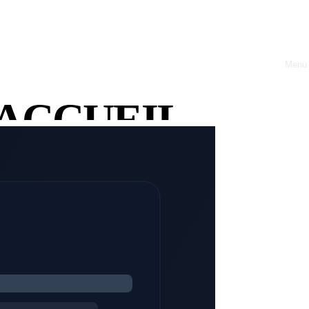
Menu
Close
sseurs
ACCUEIL
 un CTO freelance.
À PROPOS
OFFRES
RÉALISATIONS
BLOG