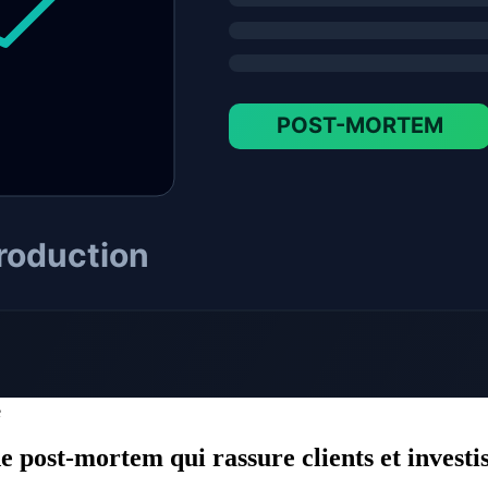
S
L
e
e post-mortem qui rassure clients et investi