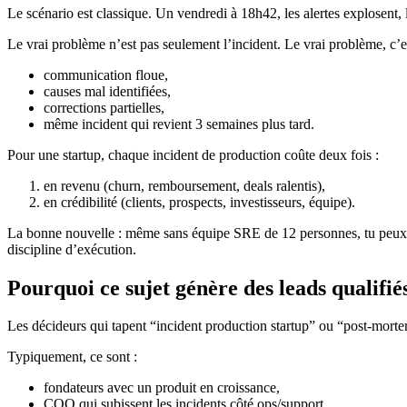
Le scénario est classique. Un vendredi à 18h42, les alertes explosent,
Le vrai problème n’est pas seulement l’incident. Le vrai problème, c’e
communication floue,
causes mal identifiées,
corrections partielles,
même incident qui revient 3 semaines plus tard.
Pour une startup, chaque incident de production coûte deux fois :
en revenu (churn, remboursement, deals ralentis),
en crédibilité (clients, prospects, investisseurs, équipe).
La bonne nouvelle : même sans équipe SRE de 12 personnes, tu peux pr
discipline d’exécution.
Pourquoi ce sujet génère des leads qualifié
Les décideurs qui tapent “incident production startup” ou “post-morte
Typiquement, ce sont :
fondateurs avec un produit en croissance,
COO qui subissent les incidents côté ops/support,