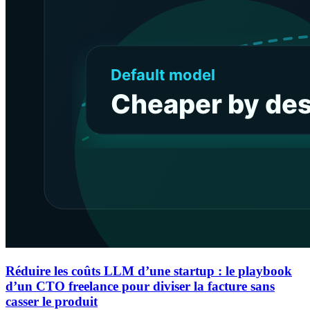
Réduire les coûts LLM d’une startup : le playbook
d’un CTO freelance pour diviser la facture sans
casser le produit