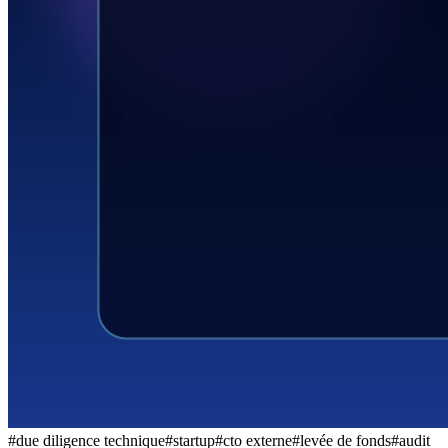
Socials
LinkedIn
GitHub
EN
#
due diligence technique
#
startup
#
cto externe
#
levée de fonds
#
audit