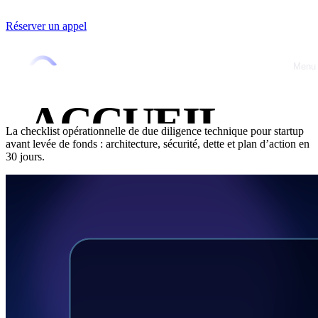
Réserver un appel
Accueil
/
Blog
/
Conseils
Conseils
19 février 2026
•
Jérémy Buget
Menu
Close
Due diligence technique startup :
checklist CTO externe (2026)
ACCUEIL
La checklist opérationnelle de due diligence technique pour startup
avant levée de fonds : architecture, sécurité, dette et plan d’action en
À PROPOS
30 jours.
OFFRES
RÉALISATIO
BLOG