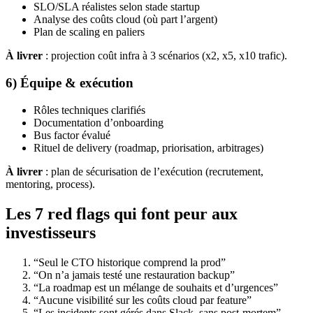
SLO/SLA réalistes selon stade startup
Analyse des coûts cloud (où part l’argent)
Plan de scaling en paliers
À livrer
: projection coût infra à 3 scénarios (x2, x5, x10 trafic).
6) Équipe & exécution
Rôles techniques clarifiés
Documentation d’onboarding
Bus factor évalué
Rituel de delivery (roadmap, priorisation, arbitrages)
À livrer
: plan de sécurisation de l’exécution (recrutement,
mentoring, process).
Les 7 red flags qui font peur aux
investisseurs
“Seul le CTO historique comprend la prod”
“On n’a jamais testé une restauration backup”
“La roadmap est un mélange de souhaits et d’urgences”
“Aucune visibilité sur les coûts cloud par feature”
“Les incidents sont gérés dans Slack, sans post-mortem”