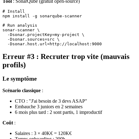
Tool
: SonarQube (gratuit open-source)
# Install

npm install -g sonarqube-scanner

# Run analysis

sonar-scanner \

  -Dsonar.projectKey=my-project \

  -Dsonar.sources=src \

Erreur #3 : Recruter trop vite (mauvais
profils)
Le symptôme
Scénario classique
:
CTO : "J'ai besoin de 3 devs ASAP"
Embauche 3 juniors en 2 semaines
6 mois plus tard : 2 sont partis, 1 improductif
Coût
:
Salaires : 3 × 40K€ = 120K€
Temps onboarding : 200h