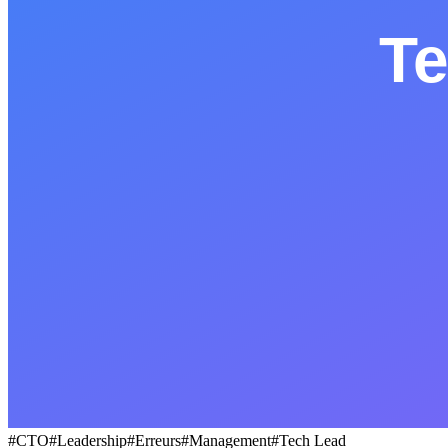
Socials
LinkedIn
GitHub
EN
#
CTO
#
Leadership
#
Erreurs
#
Management
#
Tech Lead