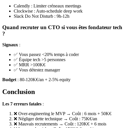
Calendly : Limiter créneaux meetings
Clockwise : Auto-schedule deep work
Slack Do Not Disturb : 9h-12h
Quand recruter un CTO si vous êtes fondateur tech
?
Signaux
:
✅ Vous passez <20% temps à coder
✅ Équipe tech >5 personnes
✅ MRR >100K€
✅ Vous détestez manager
Budget
: 80-120K€/an + 2-5% equity
Conclusion
Les 7 erreurs fatales
:
❌ Over-engineering le MVP → Coût : 6 mois + 50K€
❌ Négliger dette technique → Coût : 75K€/an
❌ Mauvais recrutements → Coût : 120K€ + 6 mois