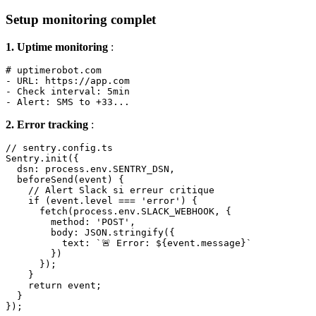
Setup monitoring complet
1. Uptime monitoring
:
# uptimerobot.com

- URL: https://app.com

- Check interval: 5min

2. Error tracking
:
// sentry.config.ts

Sentry.init({

  dsn: process.env.SENTRY_DSN,

  beforeSend(event) {

    // Alert Slack si erreur critique

    if (event.level === 'error') {

      fetch(process.env.SLACK_WEBHOOK, {

        method: 'POST',

        body: JSON.stringify({

          text: `🚨 Error: ${event.message}`

        })

      });

    }

    return event;

  }
