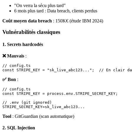
"On verra la sécu plus tard"
6 mois plus tard : Data breach, clients perdus
Coût moyen data breach
: 150K€ (étude IBM 2024)
Vulnérabilités classiques
1. Secrets hardcodés
❌ Mauvais
:
// config.ts

✅ Bon
:
// config.ts

const STRIPE_KEY = process.env.STRIPE_SECRET_KEY;

// .env (git ignored)

Tool
: GitGuardian (scan automatique)
2. SQL Injection