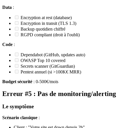
Data
:
Encryption at rest (database)
Encryption in transit (TLS 1.3)
Backup quotidien chiffré
RGPD compliant (droit à l'oubli)
Code
:
Dependabot (GitHub, updates auto)
OWASP Top 10 covered
Secrets scanner (GitGuardian)
Pentest annuel (si >100K€ MRR)
Budget sécurité
: 0-500€/mois
Erreur #5 : Pas de monitoring/alerting
Le symptôme
Scénario classique
:
Client : "Votre site est down depuis 2h"