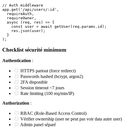
// Auth middleware

app.get('/api/users/:id', 

  requireAuth,

  requireOwner,

  async (req, res) => {

    const user = await getUser(req.params.id);

    res.json(user);

  }

Checklist sécurité minimum
Authentication
:
HTTPS partout (force redirect)
Passwords hashed (bcrypt, argon2)
2FA disponible
Session timeout <7 jours
Rate limiting (100 req/min/IP)
Authorization
:
RBAC (Role-Based Access Control)
Vérifier ownership (user ne peut pas voir data autre user)
Admin panel séparé