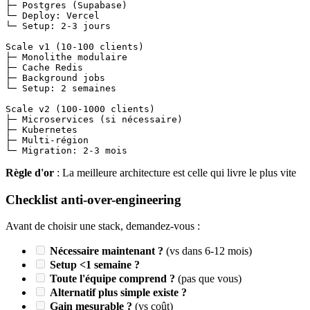
├─ Postgres (Supabase)

└─ Deploy: Vercel

└─ Setup: 2-3 jours

Scale v1 (10-100 clients)

├─ Monolithe modulaire

├─ Cache Redis

├─ Background jobs

└─ Setup: 2 semaines

Scale v2 (100-1000 clients)

├─ Microservices (si nécessaire)

├─ Kubernetes

├─ Multi-région

Règle d'or
: La meilleure architecture est celle qui livre le plus vite
Checklist anti-over-engineering
Avant de choisir une stack, demandez-vous :
Nécessaire maintenant ?
(vs dans 6-12 mois)
Setup <1 semaine ?
Toute l'équipe comprend ?
(pas que vous)
Alternatif plus simple existe ?
Gain mesurable ?
(vs coût)