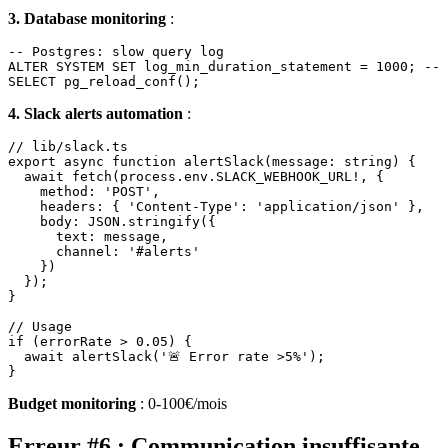
3. Database monitoring
:
-- Postgres: slow query log

ALTER SYSTEM SET log_min_duration_statement = 1000; -- 
4. Slack alerts automation
:
// lib/slack.ts

export async function alertSlack(message: string) {

  await fetch(process.env.SLACK_WEBHOOK_URL!, {

    method: 'POST',

    headers: { 'Content-Type': 'application/json' },

    body: JSON.stringify({

      text: message,

      channel: '#alerts'

    })

  });

}

// Usage

if (errorRate > 0.05) {

  await alertSlack('🚨 Error rate >5%');

Budget monitoring
: 0-100€/mois
Erreur #6 : Communication insuffisante