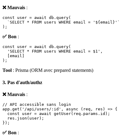
❌ Mauvais
:
const user = await db.query(

  `SELECT * FROM users WHERE email = '${email}'`

✅ Bon
:
const user = await db.query(

  'SELECT * FROM users WHERE email = $1',

  [email]

Tool
: Prisma (ORM avec prepared statements)
3. Pas d'auth/authz
❌ Mauvais
:
// API accessible sans login

app.get('/api/users/:id', async (req, res) => {

  const user = await getUser(req.params.id);

  res.json(user);

✅ Bon
: