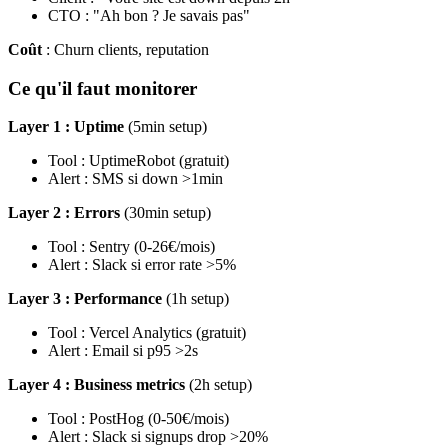
CTO : "Ah bon ? Je savais pas"
Coût
: Churn clients, reputation
Ce qu'il faut monitorer
Layer 1 : Uptime
(5min setup)
Tool : UptimeRobot (gratuit)
Alert : SMS si down >1min
Layer 2 : Errors
(30min setup)
Tool : Sentry (0-26€/mois)
Alert : Slack si error rate >5%
Layer 3 : Performance
(1h setup)
Tool : Vercel Analytics (gratuit)
Alert : Email si p95 >2s
Layer 4 : Business metrics
(2h setup)
Tool : PostHog (0-50€/mois)
Alert : Slack si signups drop >20%