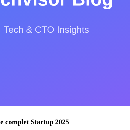
S
L
de complet Startup 2025