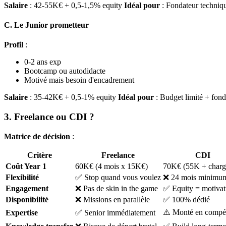
Salaire
: 42-55K€ + 0,5-1,5% equity
Idéal pour
: Fondateur technique
C. Le Junior prometteur
Profil
:
0-2 ans exp
Bootcamp ou autodidacte
Motivé mais besoin d'encadrement
Salaire
: 35-42K€ + 0,5-1% equity
Idéal pour
: Budget limité + fond
3. Freelance ou CDI ?
Matrice de décision
:
Critère
Freelance
CDI
Coût Year 1
60K€ (4 mois x 15K€)
70K€ (55K + charg
Flexibilité
✅ Stop quand vous voulez
❌ 24 mois minimu
Engagement
❌ Pas de skin in the game
✅ Equity = motivat
Disponibilité
❌ Missions en parallèle
✅ 100% dédié
⚠️ Monté en compé
Expertise
✅ Senior immédiatement