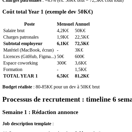
Charges patronales
: +45% (ex: 50K€ brut = 72,5K€ coût total)
Coût total Year 1 (exemple dev 50K€)
Poste
Mensuel
Annuel
Salaire brut
4,2K€
50K€
Charges patronales
1,9K€
22,5K€
Subtotal employeur
6,1K€
72,5K€
Matériel (MacBook, écran)
-
3K€
Licences (GitHub, Figma...)
50€
600€
Espace coworking
300€
3,6K€
Formation
-
1,5K€
TOTAL YEAR 1
6,5K€
81,2K€
Budget réaliste
: 80-85K€ pour un dev à 50K€ brut
Processus de recrutement : timeline 6 sem
Semaine 1 : Rédaction annonce
Job description template
: