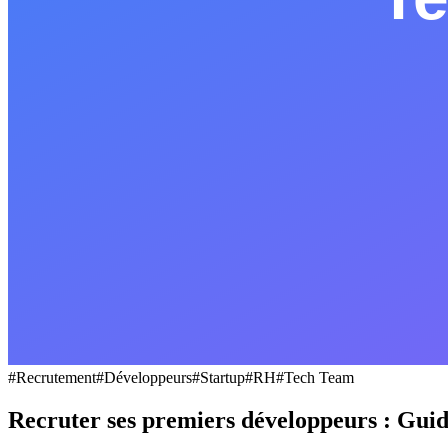
#
Recrutement
#
Développeurs
#
Startup
#
RH
#
Tech Team
Recruter ses premiers développeurs : Gui