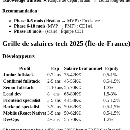
Knowledge transfer
❌ Risque de départ brutal
✅ Build long-terme
Recommandation
:
Phase 0-6 mois
(idéation → MVP) : Freelance
Phase 6-18 mois
(MVP → PMF) : CDI #1
Phase 18 mois+
(scale) : Équipe CDI
Grille de salaires tech 2025 (Île-de-France
Développeurs
Profil
Exp
Salaire brut annuel
Equity
Junior fullstack
0-2 ans
35-42K€
0,5-1%
Confirmé fullstack
2-5 ans
45-55K€
0,5-1,5%
Senior fullstack
5-10 ans
55-70K€
1-3%
Lead dev
8+ ans
65-80K€
1,5-3%
Frontend specialist
3-5 ans
48-58K€
0,5-1,5%
Backend specialist
3-5 ans
50-62K€
0,5-1,5%
Mobile (React Native)
3-5 ans
50-62K€
0,5-1,5%
DevOps
4+ ans
55-70K€
1-2%