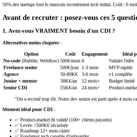
50% des startups font le mauvais recrutement tech initial. Coût : 6 m
Avant de recruter : posez-vous ces 5 questi
1. Avez-vous VRAIMENT besoin d'un CDI ?
Alternatives moins risquées
:
Option
Coût
Engagement
Idéal 
No-code
(Bubble, Webflow)
500€/mois
0
Valider l'idée
Freelance senior
500€/jour
1-3 mois
MVP rapide
Agence
50-80K€
3-6 mois
v1 complète
Junior + mentor
38K€/an
12 mois+
Budget limité
Senior CDI
55K€/an
24 mois+
Product-market
"On a recruté trop tôt. Notre dev senior est parti après 4 mois c
Moment idéal pour CDI
:
✅ Product-market fit validé (100+ clients payants)
✅ Levée >500K€ sécurisée
✅ Roadmap 12+ mois claire
✅ Fondateur tech capable d'onboarder