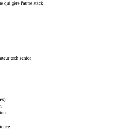
 qui gère l'autre stack
ateur tech senior
es)
m
ion
tence