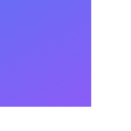
ocials
inkedIn
GitHub
EN