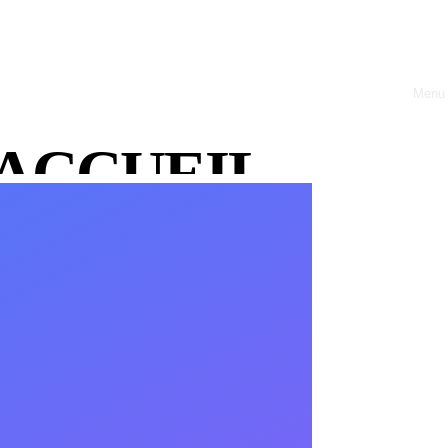
Menu
Close
ACCUEIL
coûteuses.
À PROPOS
OFFRES
RÉALISATIONS
BLOG