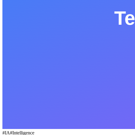
Socials
LinkedIn
GitHub
EN
#
IA
#
Intelligence