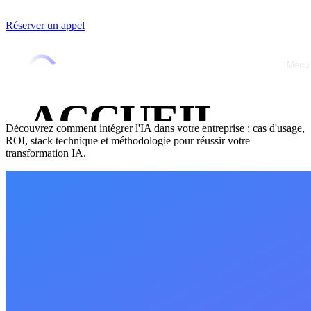
Réserver un appel
Accueil
/
Blog
/
IA & Automatisation
IA & Automatisation
4 octobre 2025
•
Jérémy Marquer
Menu
Close
Intégration IA : Guide complet pour
transformer votre entreprise en 2025
ACCUEIL
Découvrez comment intégrer l'IA dans votre entreprise : cas d'usage,
ROI, stack technique et méthodologie pour réussir votre
À PROPOS
transformation IA.
OFFRES
RÉALISATIO
BLOG