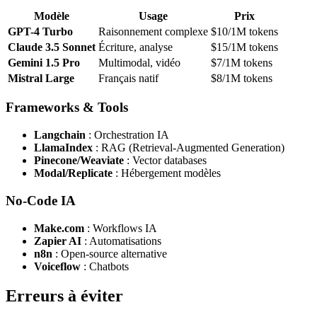
Modèle
Usage
Prix
GPT-4 Turbo
Raisonnement complexe
$10/1M tokens
Claude 3.5 Sonnet
Écriture, analyse
$15/1M tokens
Gemini 1.5 Pro
Multimodal, vidéo
$7/1M tokens
Mistral Large
Français natif
$8/1M tokens
Frameworks & Tools
Langchain
: Orchestration IA
LlamaIndex
: RAG (Retrieval-Augmented Generation)
Pinecone/Weaviate
: Vector databases
Modal/Replicate
: Hébergement modèles
No-Code IA
Make.com
: Workflows IA
Zapier AI
: Automatisations
n8n
: Open-source alternative
Voiceflow
: Chatbots
Erreurs à éviter