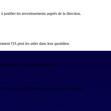
à justifier les investissements auprès de la direction.
ent l'IA peut les aider dans leur quotidien.
aque étape de votre transformation IA.
A à forte valeur, définition de la roadmap et du budget.