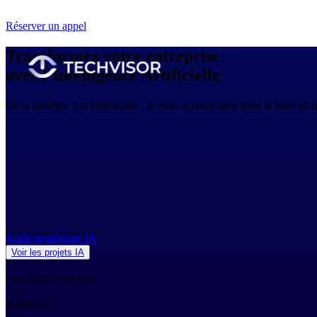
Réserver un appel
Transformez votre entreprise
avec l'
Intelligence Artificielle
De la stratégie à la production : je vous accompagne dans la mise en œu
Audit stratégique IA
Voir les projets IA
5+
Ans d'expérience IA
15+
Projets IA
10x