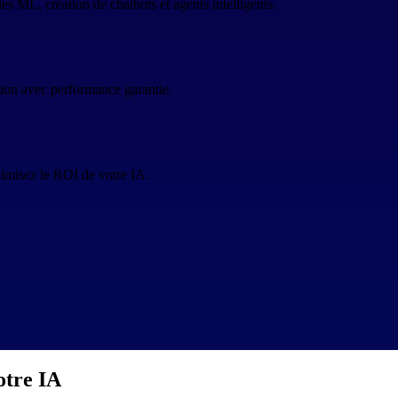
ML, création de chatbots et agents intelligents.
tion avec performance garantie.
imisez le ROI de votre IA.
otre IA